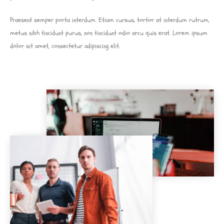
Praesent semper porta interdum. Etiam cursus, tortor at interdum rutrum,
metus nibh tincidunt purus, non tincidunt odio arcu quis erat. Lorem ipsum
dolor sit amet, consectetur adipiscing elit.