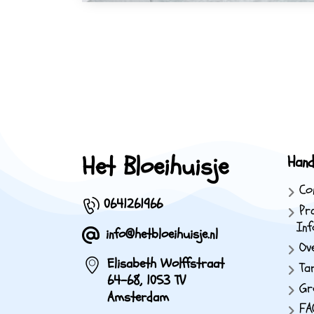
Het Bloeihuisje
Hand
Co
0641261966
Pr
Inf
info@hetbloeihuisje.nl
Ov
Elisabeth Wolffstraat
Ta
64-68, 1053 TV
Gr
Amsterdam
FA