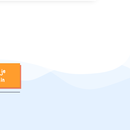
 je
 in