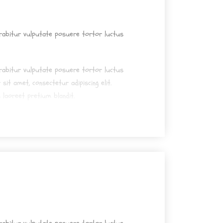
urabitur vulputate posuere tortor luctus
urabitur vulputate posuere tortor luctus
sit amet, consectetur adipiscing elit.
 laoreet pretium blandit.
urabitur vulputate posuere tortor luctus