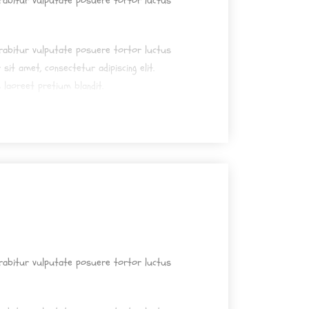
urabitur vulputate posuere tortor luctus
urabitur vulputate posuere tortor luctus
sit amet, consectetur adipiscing elit.
 laoreet pretium blandit.
urabitur vulputate posuere tortor luctus
urabitur vulputate posuere tortor luctus