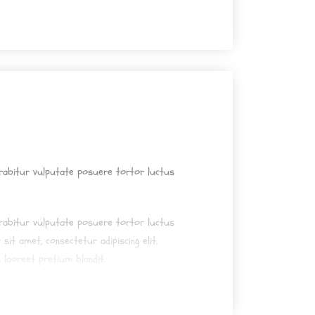
urabitur vulputate posuere tortor luctus
urabitur vulputate posuere tortor luctus
urabitur vulputate posuere tortor luctus
sit amet, consectetur adipiscing elit.
 laoreet pretium blandit.
urabitur vulputate posuere tortor luctus