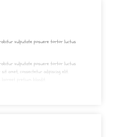
urabitur vulputate posuere tortor luctus
urabitur vulputate posuere tortor luctus
sit amet, consectetur adipiscing elit.
 laoreet pretium blandit.
urabitur vulputate posuere tortor luctus