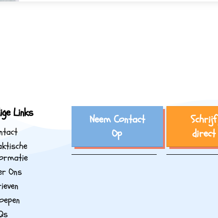
ige Links
Neem Contact
Schrijf
ntact
Op
direct
aktische
ormatie
er Ons
rieven
oepen
Qs