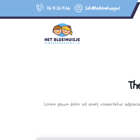
06 41 26 19 66
Info@hetbloeihuisje.nl
Th
Lorem ipsum dolor sit amet, consectetur adipiscing