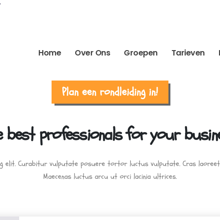
Home
Over Ons
Groepen
Tarieven
Plan een rondleiding in!
e best professionals for your busin
 elit. Curabitur vulputate posuere tortor luctus vulputate. Cras laoreet 
Maecenas luctus arcu ut orci lacinia ultrices.